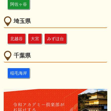
阿佐ヶ谷
埼玉県
北越谷
大宮
みずほ台
千葉県
稲毛海岸