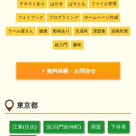
テキストあり
はがき
ぱそとも
ファイル管理
フォトブック
プログラミング
ホームページ作成
ラベル屋さん
健康
動画あり
生成AI
課題集
資格対策
超入門
趣味
無料体験・お問合せ
東京都
江東(住吉)
深川(門前仲町)
用賀
下井草