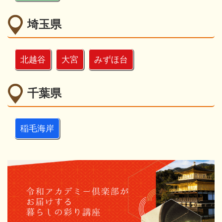
埼玉県
北越谷
大宮
みずほ台
千葉県
稲毛海岸