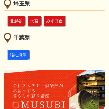
埼玉県
北越谷
大宮
みずほ台
千葉県
稲毛海岸