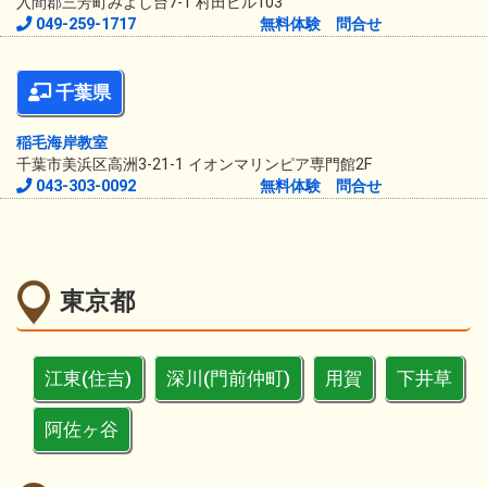
入間郡三芳町みよし台7-1 村田ビル103
049-259-1717
無料体験
問合せ
千葉県
稲毛海岸教室
千葉市美浜区高洲3-21-1 イオンマリンピア専門館2F
043-303-0092
無料体験
問合せ
東京都
江東(住吉)
深川(門前仲町)
用賀
下井草
阿佐ヶ谷