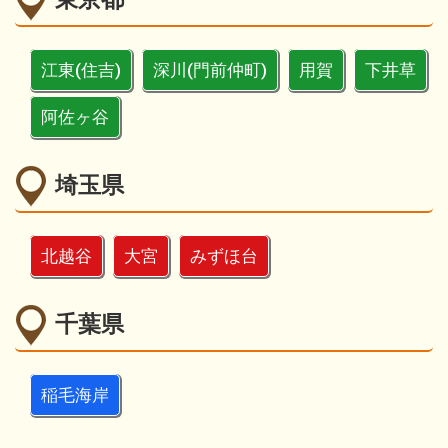
江東(住吉)
深川(門前仲町)
用賀
下井草
阿佐ヶ谷
埼玉県
北越谷
大宮
みずほ台
千葉県
稲毛海岸