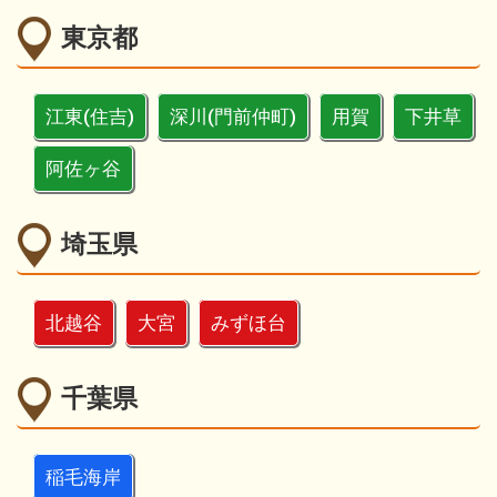
東京都
江東(住吉)
深川(門前仲町)
用賀
下井草
阿佐ヶ谷
埼玉県
北越谷
大宮
みずほ台
千葉県
稲毛海岸