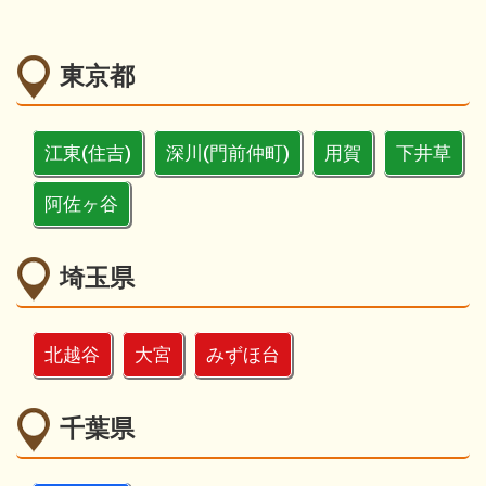
東京都
江東(住吉)
深川(門前仲町)
用賀
下井草
阿佐ヶ谷
埼玉県
北越谷
大宮
みずほ台
千葉県