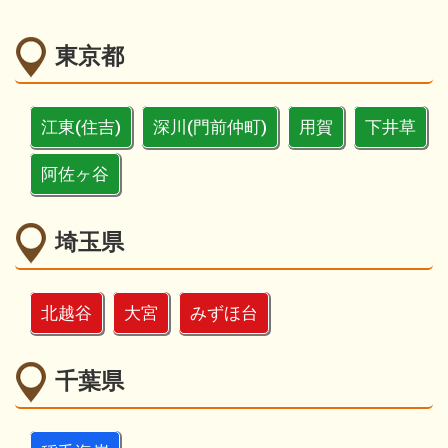
東京都
江東(住吉)
深川(門前仲町)
用賀
下井草
阿佐ヶ谷
埼玉県
北越谷
大宮
みずほ台
千葉県