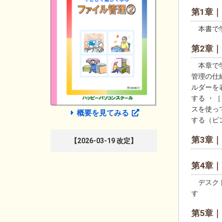
第1章
本書で
第2章
本章で学
管理の仕
ルダーを
する ・
スを使っ
概要を見てみる
する（ピ
第3章
【2026-03-19 改定】
第4章
デスクト
す
第5章