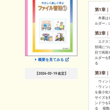
第1章
本書はど
ルダー」
第2章
エクスプ
領域につい
目で画面を
ルダーを
概要を見てみる
る
第3章
【2026-03-19 改定】
ウィンド
・ウィン
を最小化
サイズを
ンドウを
る 複数