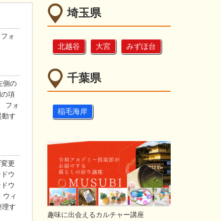
埼玉県
「フォ
北越谷
大宮
みずほ台
千葉県
左側の
側の項
】 フォ
稲毛海岸
起動す
ズ変更
ンドウ
ンドウ
・ウィ
整理す
趣味に出会えるカルチャー講座