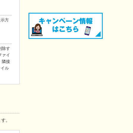
表示方
削除す
ファイ
・隣接
ァイル
ます。