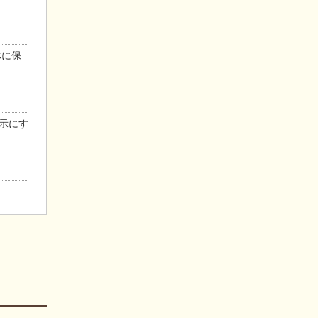
体に保
示にす