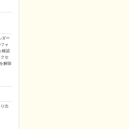
ルダー
のフォ
を確認
アクセ
を解除
取り出