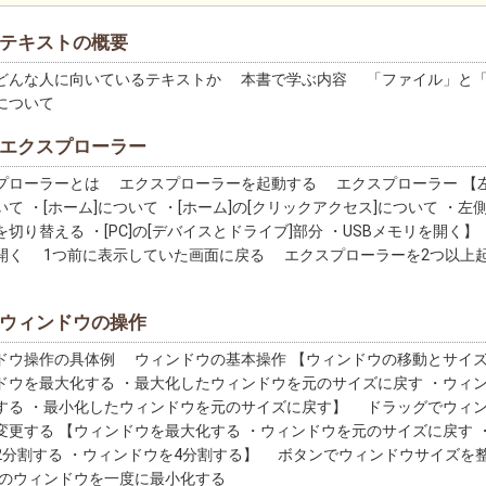
｜テキストの概要
んな人に向いているテキストか 本書で学ぶ内容 「ファイル」と
について
｜エクスプローラー
ローラーとは エクスプローラーを起動する エクスプローラー 【
て ・[ホーム]について ・[ホーム]の[クリックアクセス]について ・左
切り替える ・[PC]の[デバイスとドライブ]部分 ・USBメモリを開く
開く 1つ前に表示していた画面に戻る エクスプローラーを2つ以上
｜ウィンドウの操作
ウ操作の具体例 ウィンドウの基本操作 【ウィンドウの移動とサイ
ドウを最大化する ・最大化したウィンドウを元のサイズに戻す ・ウィ
する ・最小化したウィンドウを元のサイズに戻す】 ドラッグでウィ
変更する 【ウィンドウを最大化する ・ウィンドウを元のサイズに戻す 
2分割する ・ウィンドウを4分割する】 ボタンでウィンドウサイズを
のウィンドウを一度に最小化する