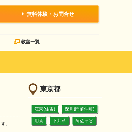
無料体験・お問合せ
教室一覧
東京都
江東(住吉)
深川(門前仲町)
用賀
下井草
阿佐ヶ谷
ます。