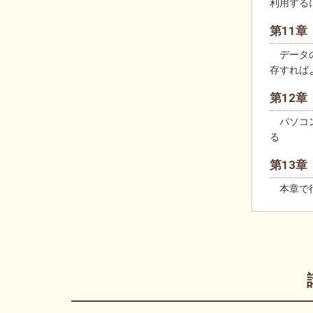
利用する
第11
データの
存すれば
第12
パソコン
る
第13
本章で