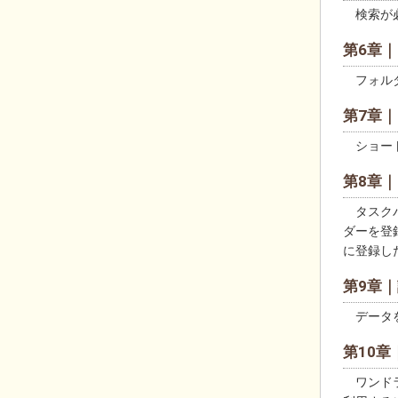
検索が必
第6章
フォルダ
第7章
ショート
第8章
タスクバ
ダーを登
に登録し
第9章
データを
第10
ワンドラ