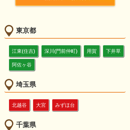
東京都
江東(住吉)
深川(門前仲町)
用賀
下井草
阿佐ヶ谷
埼玉県
北越谷
大宮
みずほ台
千葉県