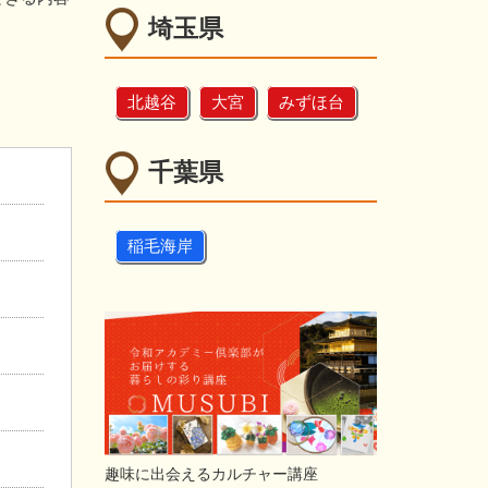
埼玉県
北越谷
大宮
みずほ台
千葉県
稲毛海岸
趣味に出会えるカルチャー講座