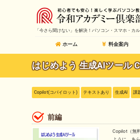
「今さら聞けない」を解決！
パソコン・スマホ・カル
ホーム
料金案内
はじめよう 生成AIツール C
Copilot(コパイロット)
テキストあり
生成AI
課
前編
Copilo
ように、あ