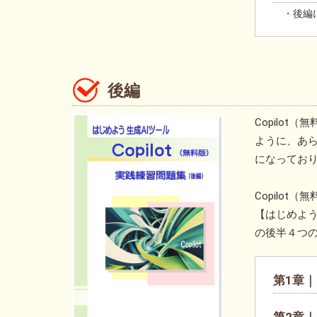
・後編
後編
Copilo
ように、あ
になってお
Copilo
【はじめよう
の後半４つ
第1章
第2章