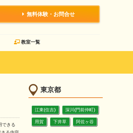
無料体験・お問合せ
教室一覧
東京都
江東(住吉)
深川(門前仲町)
用賀
下井草
阿佐ヶ谷
用できる
できる内容