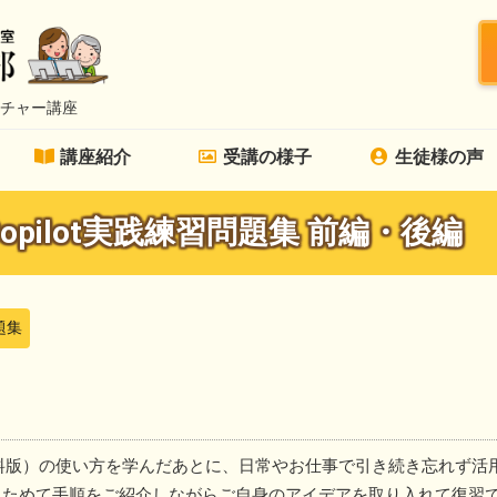
チャー講座
講座紹介
受講の様子
生徒様の声
opilot実践練習問題集 前編・後編
題集
t（無料版）の使い方を学んだあとに、日常やお仕事で引き続き忘れず活
らためて手順をご紹介しながらご自身のアイデアを取り入れて復習