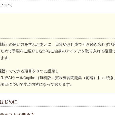
について
t（無料版）の使い方を学んだあとに、日常やお仕事で引き続き忘れず活
らためて手順をご紹介しながらご自身のアイデアを取り入れて復習
ります。
t（無料版）でできる項目を８つに設定し
生成AIツールCopilot（無料版）実践練習問題集（前編）】 に続
の項目について学ぶ内容になっております。
｜はじめに
｜テキストの進め方