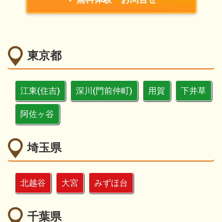
東京都
江東(住吉)
深川(門前仲町)
用賀
下井草
阿佐ヶ谷
埼玉県
北越谷
大宮
みずほ台
千葉県