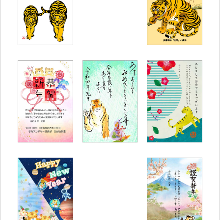
大宮教室
高根木戸教室
もーちゃん様
S.K様
北越谷教室
大島教室
大宮教室
I.K様
なまいき幸子様
ノンちゃん様