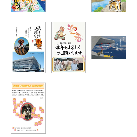
日進教室
三ツ境教室
きょんちゃん様
K.N様
深川教室
大島教室
用賀教室
モカ様
ヒロハシ様
ヒラメちゃん様