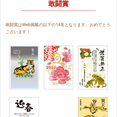
敢闘賞
敢闘賞はWeb掲載の以下の14名となります。おめでとう
ございます！
春日部教室
自由が丘教室
用賀教室
ちーこ様
Keiko様
K.A様